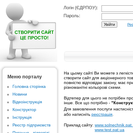
Логін (ЄДРПОУ):
Пароль:
Реє
На цьому сайті Ви можете з легкіс
Меню порталу
створити сайт для акціонерного то
повністю відповідає закону, має п
Головна сторінка
різноманітні кольорові схеми.
Новини
Відтепер для цього не потрібен прог
Відеоінструкція
інше. Все що потрібно -
"Конструк
Для замовлення послуги настисніс
Конструктор
або натисніть
реєстрація
.
Інструкція
Реєстр підприємств
Приклад сайту:
www.solnechnik.pat
www.test.pat.ua
Питання - відповіді