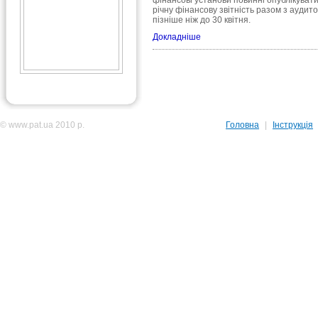
фінансові установи повинні опублікуват
річну фінансову звітність разом з аудит
пізніше ніж до 30 квітня.
Докладніше
© www.pat.ua 2010 р.
Головна
|
Інструкція