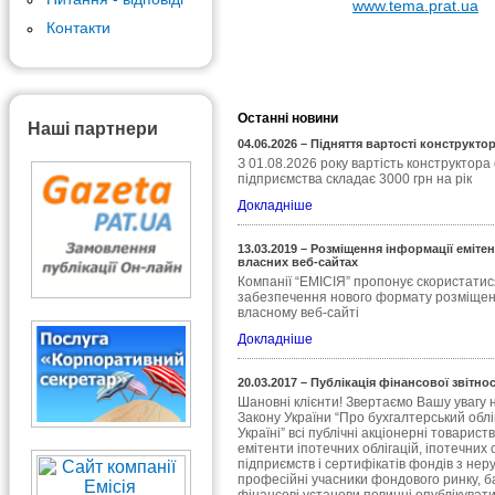
www.tema.prat.ua
Контакти
Останні новини
Наші партнери
04.06.2026 – Підняття вартості конструктор
З 01.08.2026 року вартість конструктора 
підприємства складає 3000 грн на рік
Докладніше
13.03.2019 – Розміщення інформації еміте
власних веб-сайтах
Компанії “ЕМІСІЯ” пропонує скористатися
забезпечення нового формату розміщен
власному веб-сайті
Докладніше
20.03.2017 – Публікація фінансової звітнос
Шановні клієнти! Звертаємо Вашу увагу н
Закону України “Про бухгалтерський облік
Україні” всі публічні акціонерні товарист
емітенти іпотечних облігацій, іпотечних 
підприємств і сертифікатів фондів з нер
професійні учасники фондового ринку, ба