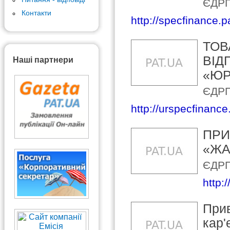
ЄДРП
Контакти
http://specfinance.p
ТОВ
ВІД
Наші партнери
«ЮР
ЄДРП
http://urspecfinance
ПРИ
«ЖА
ЄДРП
http:
Прив
кар'