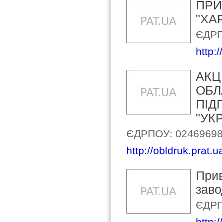
ПРИ
"ХА
ЄДРП
http:
АКЦ
ОБЛ
ПIД
"УК
ЄДРПОУ: 0246969
http://obldruk.prat.u
Прив
заво
ЄДРП
http: