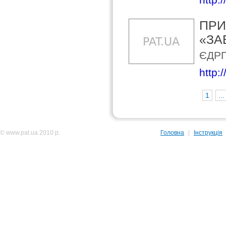
ПРИ
«ЗА
ЄДРП
http:
1
...
© www.pat.ua 2010 р.
Головна
|
Інструкція