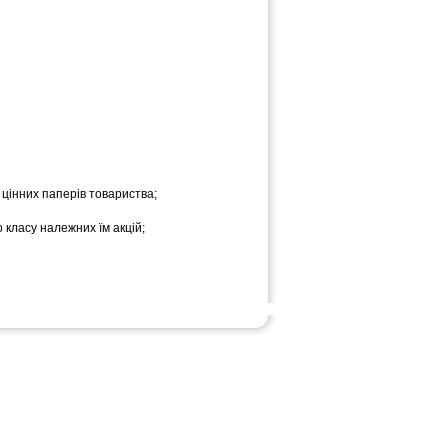
 цінних паперів товариства;
о класу належних їм акцій;