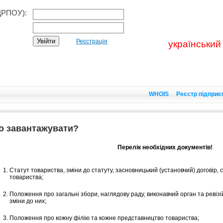
ДРПОУ):
Реєстрація
український
WHOIS
Реєстр підприє
о завантажувати?
Перелік необхідних документів!
Cтатут товариства, зміни до статуту, засновницький (установчий) договір,
товариства;
Положення про загальні збори, наглядову раду, виконавчий орган та ревізій
зміни до них;
Положення про кожну філію та кожне представництво товариства;