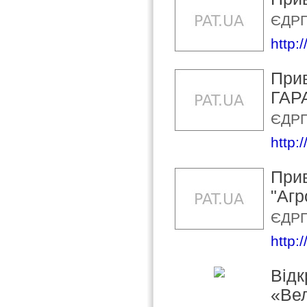
ЄДРП
http:
Прив
ГАР
ЄДРП
http:
Прив
"Агр
ЄДРП
http:
Відк
«Вел