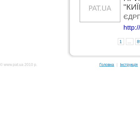
"КИ
ЄДРП
http:
1
...
8
© www.pat.ua 2010 р.
Головна
|
Інструкція