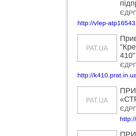
підп
ЄДРП
http://vlep-atp16543
Прив
"Кре
410"
ЄДРП
http://k410.prat.in.u
ПРИ
«СТ
ЄДРП
http:
ПРИ