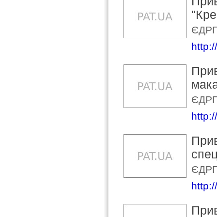
Прив
"Кре
ЄДРП
http:/
Прив
мак
ЄДРП
http:
Прив
спец
ЄДРП
http:
Прив