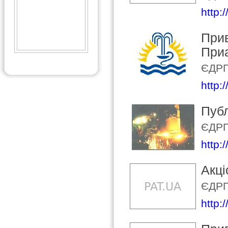
http:
Прив
При
ЄДРП
http:
Публ
ЄДРП
http:
Акці
ЄДРП
http:/