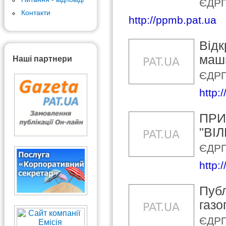
ЄДРП
Контакти
http://ppmb.pat.ua
Відк
маши
Наші партнери
ЄДРП
http:
ПРИ
"ВI
ЄДРП
http:
Публ
газо
ЄДРП