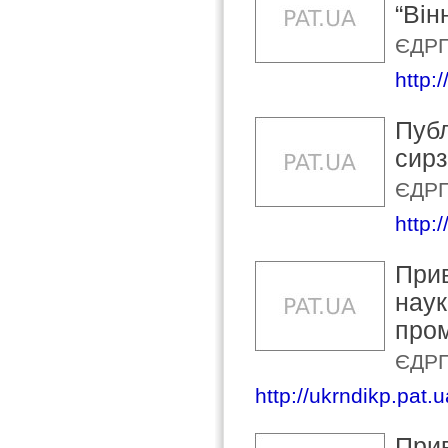
“Він
ЄДРП
http:
Публ
сирз
ЄДРП
http:
Прив
наук
пром
ЄДРП
http://ukrndikp.pat.u
Прив