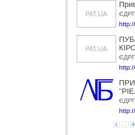
Прив
ЄДРП
http:
ПУБ
КІР
ЄДРП
http:
ПРИ
"РІ
ЄДРП
http:
1
...
8