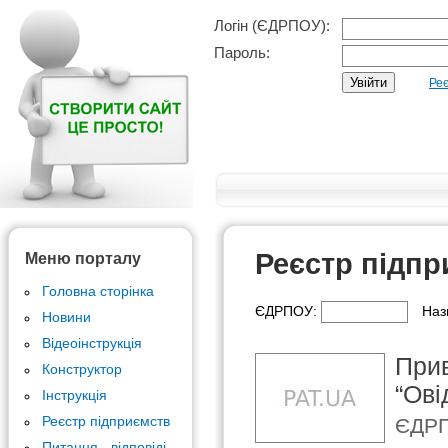
Логін (ЄДРПОУ):
Пароль:
Реє
Реєстр підпр
Меню порталу
Головна сторінка
ЄДРПОУ:
Наз
Новини
Відеоінструкція
Прив
Конструктор
“Ові
Інструкція
Реєстр підприємств
ЄДРП
Питання - відповіді