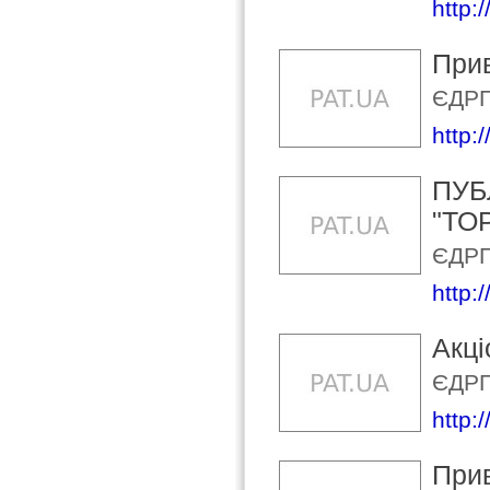
http:
Прив
ЄДРП
http:/
ПУБ
"ТО
ЄДРП
http:
Акці
ЄДРП
http:
Прив