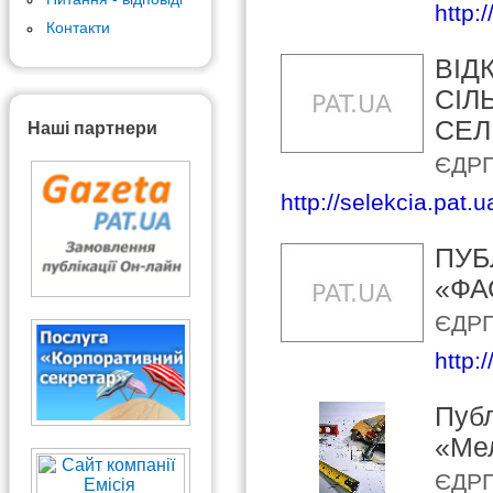
http:/
Контакти
ВІД
СІЛ
СЕЛ
Наші партнери
ЄДРП
http://selekcia.pat.u
ПУБ
«ФА
ЄДРП
http:
Публ
«Ме
ЄДРП