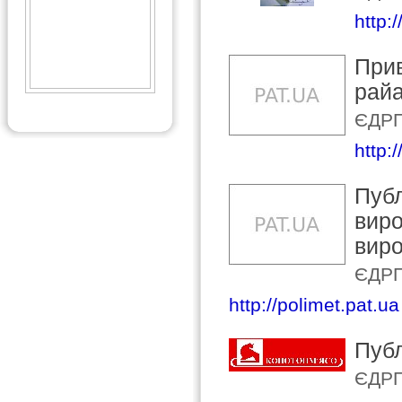
http:
Прив
райа
ЄДРП
http:
Публ
виро
виро
ЄДРП
http://polimet.pat.ua
Публ
ЄДРП