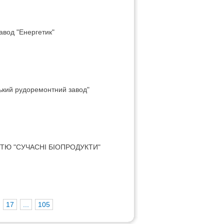
авод "Енергетик"
ський рудоремонтний завод"
ТЮ "СУЧАСНI БIОПРОДУКТИ"
17
...
105