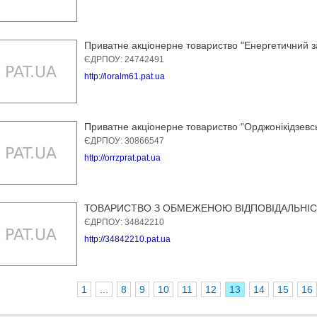
Приватне акціонерне товариство "Енергетичний з
ЄДРПОУ: 24742491
http://loralm61.pat.ua
Приватне акціонерне товариство "Орджонікідзев
ЄДРПОУ: 30866547
http://orrzprat.pat.ua
ТОВАРИСТВО З ОБМЕЖЕНОЮ ВIДПОВIДАЛЬНIС
ЄДРПОУ: 34842210
http://34842210.pat.ua
1
...
8
9
10
11
12
13
14
15
16